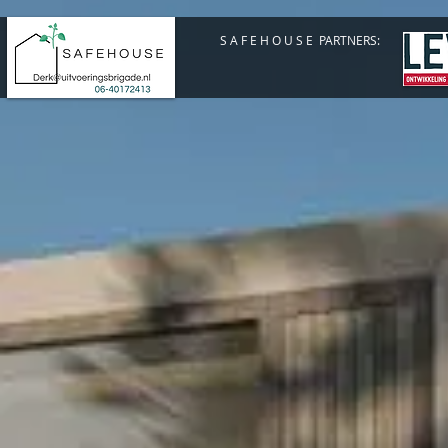
S A F E H O U S E PARTNERS: