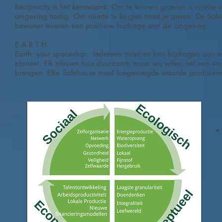
Reciprocity is het kernwoord. Om te kunnen groeien is ruimte 
omgeving nodig. Om ruimte te krijgen moet je geven. De Saf
bewoner leveren een positieve bijdrage aan de omgeving.
E A R T H
Earth: your spaceship: Iedereen moet en kan bijdragen aan 
planeet. Elk nieuwe huis duurzaam maar wij willen het een st
brengen. Elke Safehouse moet toegevoegde waarde producere